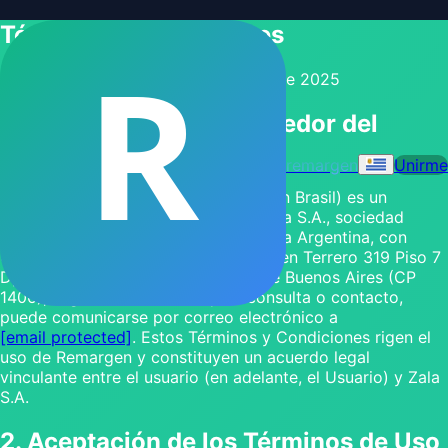
Términos y Condiciones
R
Última actualización:
08 de octubre de 2025
1. Información del Proveedor del
Servicio
remargen
Unirme
Remargen (denominado Remargem en Brasil) es un
servicio de software ofrecido por Zala S.A., sociedad
legalmente constituida en la República Argentina, con
CUIT N.º 30-71824705-1 y domicilio en Terrero 319 Piso 7
Dpto C, Flores, Ciudad Autónoma de Buenos Aires (CP
1406), Argentina. Para cualquier consulta o contacto,
puede comunicarse por correo electrónico a
[email protected]
. Estos Términos y Condiciones rigen el
uso de Remargen y constituyen un acuerdo legal
vinculante entre el usuario (en adelante, el Usuario) y Zala
S.A.
2. Aceptación de los Términos de Uso