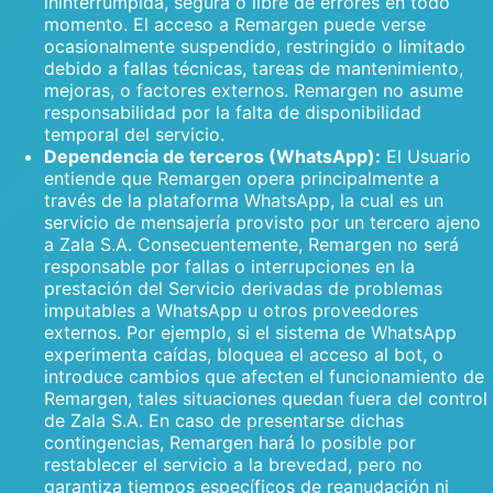
ininterrumpida, segura o libre de errores en todo
momento. El acceso a Remargen puede verse
ocasionalmente suspendido, restringido o limitado
debido a fallas técnicas, tareas de mantenimiento,
mejoras, o factores externos. Remargen no asume
responsabilidad por la falta de disponibilidad
temporal del servicio.
Dependencia de terceros (WhatsApp):
El Usuario
entiende que Remargen opera principalmente a
través de la plataforma WhatsApp, la cual es un
servicio de mensajería provisto por un tercero ajeno
a Zala S.A. Consecuentemente, Remargen no será
responsable por fallas o interrupciones en la
prestación del Servicio derivadas de problemas
imputables a WhatsApp u otros proveedores
externos. Por ejemplo, si el sistema de WhatsApp
experimenta caídas, bloquea el acceso al bot, o
introduce cambios que afecten el funcionamiento de
Remargen, tales situaciones quedan fuera del control
de Zala S.A. En caso de presentarse dichas
contingencias, Remargen hará lo posible por
restablecer el servicio a la brevedad, pero no
garantiza tiempos específicos de reanudación ni