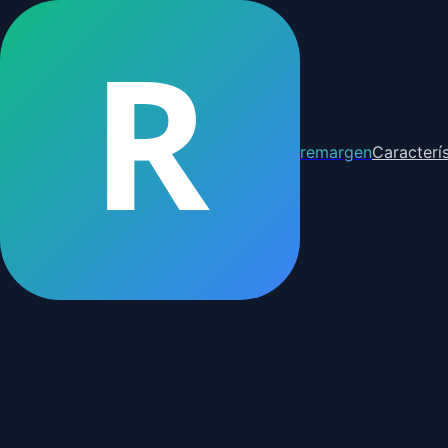
R
remargen
Caracterís