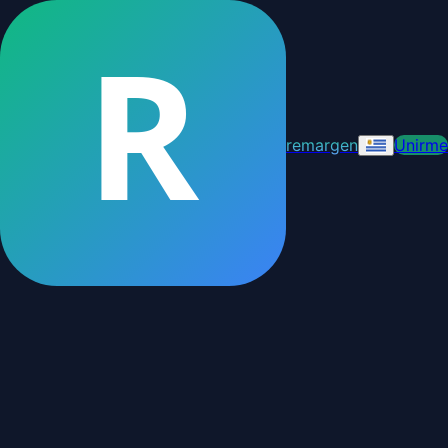
R
remargen
Unirme