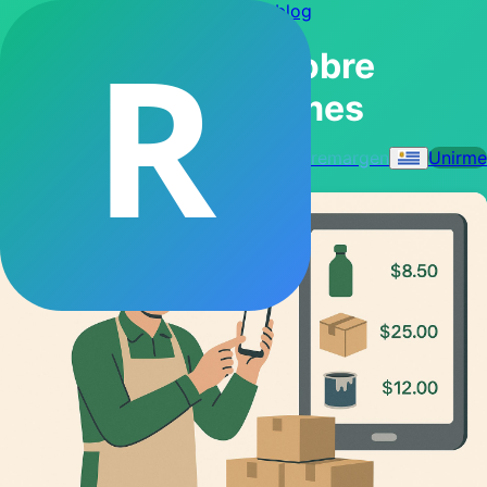
← Volver al blog
R
Artículos sobre
IA para pymes
remargen
Unirme
4 artículos