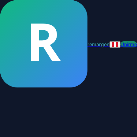
R
remargen
Unirme