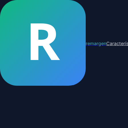
R
remargen
Caracterís