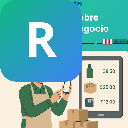
← Volver al blog
R
Artículos sobre
modernizar negocio
remargen
Unirme
1 artículo