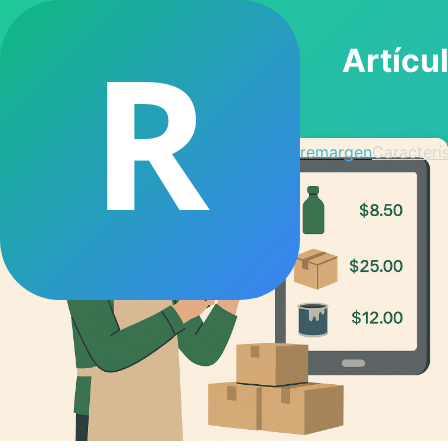
R
Artícu
remargen
Caracterís