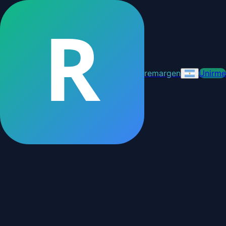
R
remargen
Unirme