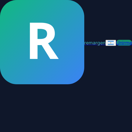
R
remargen
Unirme