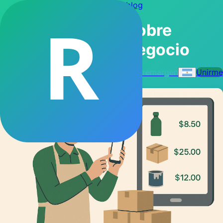
← Volver al blog
R
Artículos sobre
modernizar negocio
remargen
Unirme
1 artículo