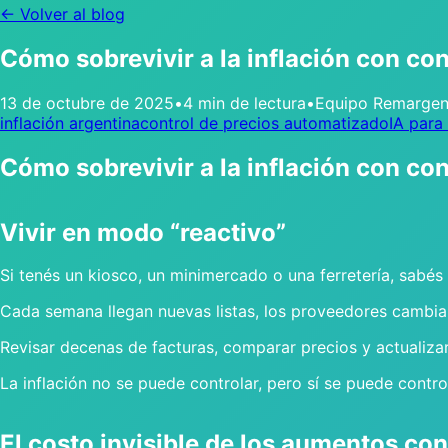
← Volver al blog
Cómo sobrevivir a la inflación con co
13 de octubre de 2025
•
4 min de lectura
•
Equipo Remarge
inflación argentina
control de precios automatizado
IA para
Cómo sobrevivir a la inflación con co
Vivir en modo “reactivo”
Si tenés un kiosco, un minimercado o una ferretería, sabés 
Cada semana llegan nuevas listas, los proveedores cambian v
Revisar decenas de facturas, comparar precios y actualizar
La inflación no se puede controlar, pero sí se puede contro
El costo invisible de los aumentos co