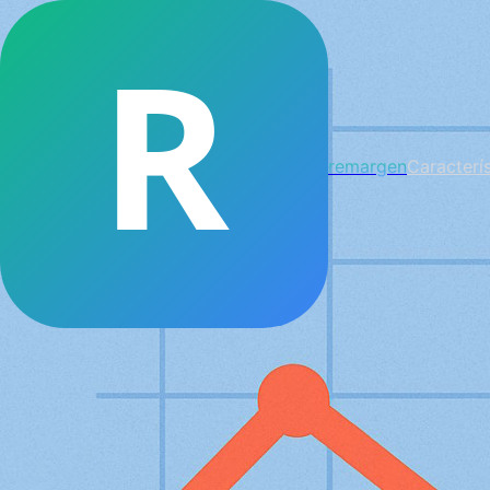
R
remargen
Caracterís