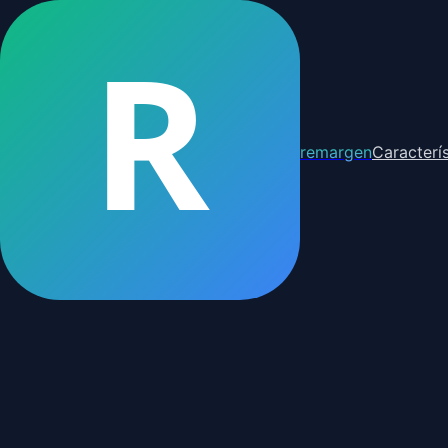
R
remargen
Caracterís