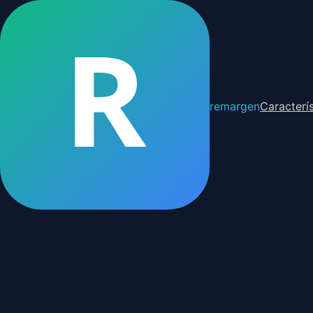
R
remargen
Caracterís