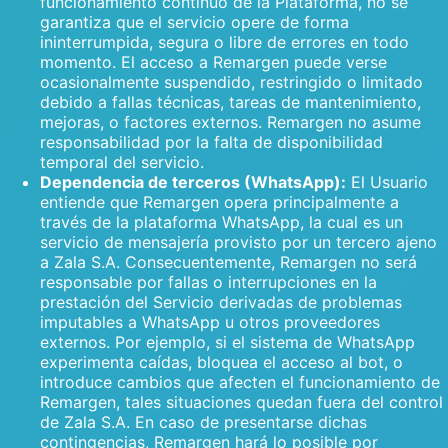
funcionamiento continuo de la Plataforma, no se
garantiza que el servicio opere de forma
ininterrumpida, segura o libre de errores en todo
momento. El acceso a Remargen puede verse
ocasionalmente suspendido, restringido o limitado
debido a fallas técnicas, tareas de mantenimiento,
mejoras, o factores externos. Remargen no asume
responsabilidad por la falta de disponibilidad
temporal del servicio.
Dependencia de terceros (WhatsApp):
El Usuario
entiende que Remargen opera principalmente a
través de la plataforma WhatsApp, la cual es un
servicio de mensajería provisto por un tercero ajeno
a Zala S.A. Consecuentemente, Remargen no será
responsable por fallas o interrupciones en la
prestación del Servicio derivadas de problemas
imputables a WhatsApp u otros proveedores
externos. Por ejemplo, si el sistema de WhatsApp
experimenta caídas, bloquea el acceso al bot, o
introduce cambios que afecten el funcionamiento de
Remargen, tales situaciones quedan fuera del control
de Zala S.A. En caso de presentarse dichas
contingencias, Remargen hará lo posible por