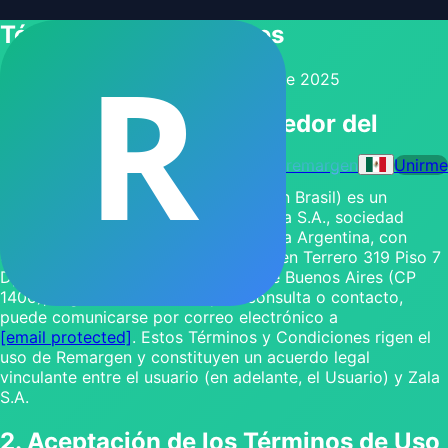
Términos y Condiciones
R
Última actualización:
08 de octubre de 2025
1. Información del Proveedor del
Servicio
remargen
Unirme
Remargen (denominado Remargem en Brasil) es un
servicio de software ofrecido por Zala S.A., sociedad
legalmente constituida en la República Argentina, con
CUIT N.º 30-71824705-1 y domicilio en Terrero 319 Piso 7
Dpto C, Flores, Ciudad Autónoma de Buenos Aires (CP
1406), Argentina. Para cualquier consulta o contacto,
puede comunicarse por correo electrónico a
[email protected]
. Estos Términos y Condiciones rigen el
uso de Remargen y constituyen un acuerdo legal
vinculante entre el usuario (en adelante, el Usuario) y Zala
S.A.
2. Aceptación de los Términos de Uso