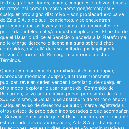
textos, gráficos, logos, íconos, imágenes, archivos, bases
de datos, así como la marca Remargen/Remargem y
cualquier otro signo distintivo – son propiedad exclusiva
de Zala S.A. o de sus licenciantes, y se encuentran
protegidos por las leyes y tratados internacionales de
propiedad intelectual y/o industrial aplicables. El hecho de
que el Usuario utilice el Servicio o acceda a la Plataforma
no le otorga derecho o licencia alguna sobre dichos
contenidos, más allá del uso limitado que implique la
utilización normal de Remargen conforme a estos
Términos.
Queda terminantemente prohibido al Usuario copiar,
reproducir, modificar, adaptar, distribuir, transmitir,
publicar, revelar, ceder, vender, licenciar o, de cualquier
otro modo, explotar o usar partes del Contenido de
Remargen, salvo autorización previa por escrito de Zala
S.A. Asimismo, el Usuario se abstendrá de retirar o alterar
cualquier aviso de derechos de autor, marca registrada u
otros avisos de propiedad incorporados o que acompañen
al Servicio. En caso de que el Usuario incurra en alguna de
estas conductas no autorizadas, Zala S.A. podrá ejercer
las acciones legales (civiles, penales y/o administrativas)