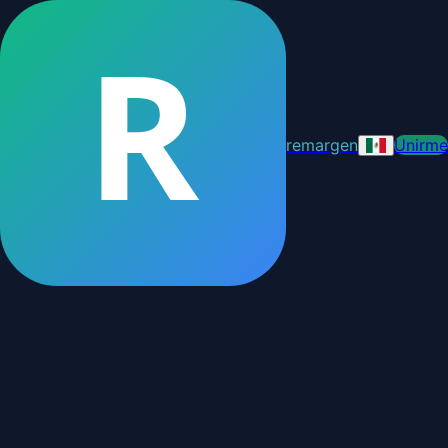
R
remargen
Unirme