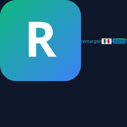
R
remargen
Unirme