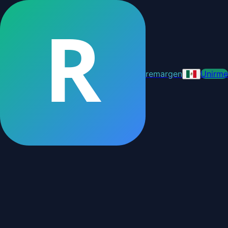
R
remargen
Unirme