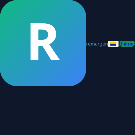
R
remargen
Unirme