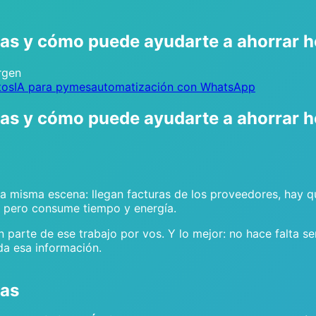
uras y cómo puede ayudarte a ahorrar 
rgen
tos
IA para pymes
automatización con WhatsApp
uras y cómo puede ayudarte a ahorrar 
isma escena: llegan facturas de los proveedores, hay que r
o, pero consume tiempo y energía.
 parte de ese trabajo por vos. Y lo mejor: no hace falta se
da esa información.
ras