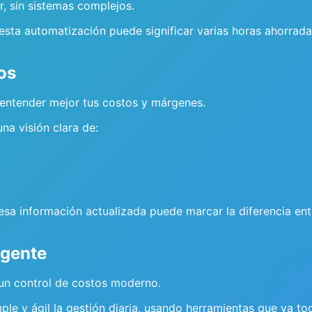
, sin sistemas complejos.
sta automatización puede significar varias horas ahorrad
os
n entender mejor tus costos y márgenes.
a visión clara de:
esa información actualizada puede marcar la diferencia entr
igente
 un control de costos moderno.
ple y ágil la gestión diaria, usando herramientas que ya t