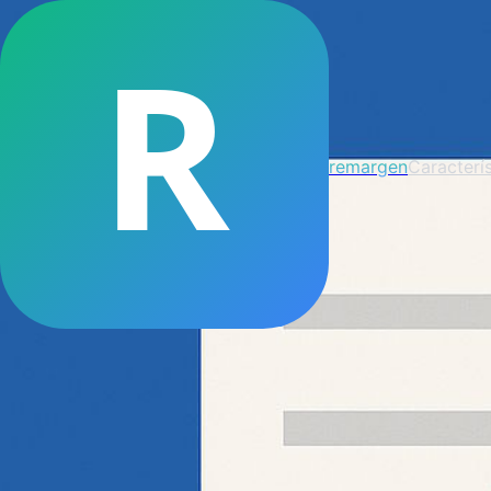
R
remargen
Caracterís