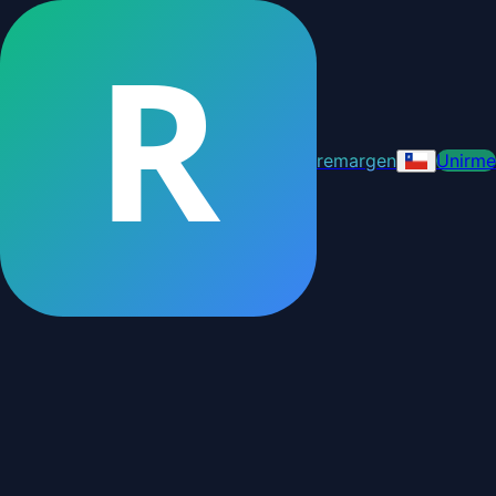
R
remargen
Unirme