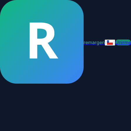
R
remargen
Unirme