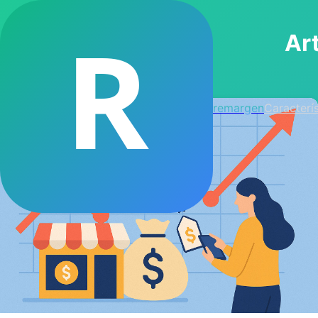
R
Ar
remargen
Caracterís