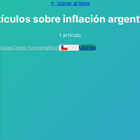
← Volver al blog
tículos sobre
inflación argen
1 artículo
ticas
Cómo funciona
Blog
Unirme
Chile